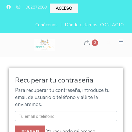
982872869
ACCESO
|
Conócenos
Dónde estamos
CONTACTO
0
Recuperar tu contraseña
Para recuperar tu contraseña, introduce tu
email de usuario o teléfono y allí te la
enviaremos.
Ya recuerdo mi acceso