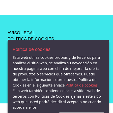
AVISO LEGAL
POLÍTICA DE COOKIES
ENVÍOS Y DEVOLUCIONES
Política de cookies
POLÍTICA DE PRIVACIDAD
Esta web utiliza cookies propias y de terceros para
analizar el sitio web, se analiza su navegación en
nuestra página web con el fin de mejorar la oferta
de productos o servicios que ofrecemos. Puede
- Calle san Pedro 13 bajo, Lugo - 27001 (Lugo)
obtener la información sobre nuestra Política de
982872869
Cookies en el siguiente enlace
Política de cookies.
Esta web también contiene enlaces a sitios web de
terceros con Políticas de Cookies ajenas a este sitio
web que usted podrá decidir si acepta o no cuando
acceda a ellos.