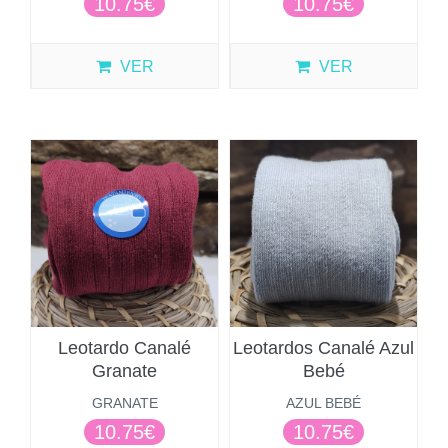
10.75€
10.75€
VER
VER
Leotardo Canalé
Leotardos Canalé Azul
Granate
Bebé
GRANATE
AZUL BEBÉ
10.75€
10.75€