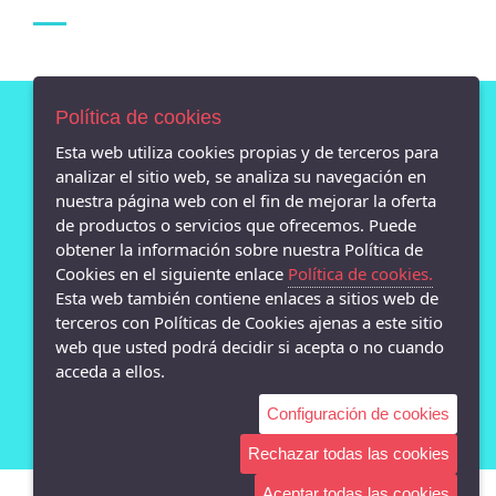
Política de cookies
Esta web utiliza cookies propias y de terceros para
AVISO LEGAL
analizar el sitio web, se analiza su navegación en
POLÍTICA DE COOKIES
nuestra página web con el fin de mejorar la oferta
ENVÍOS Y DEVOLUCIONES
de productos o servicios que ofrecemos. Puede
POLÍTICA DE PRIVACIDAD
obtener la información sobre nuestra Política de
Cookies en el siguiente enlace
Política de cookies.
Esta web también contiene enlaces a sitios web de
terceros con Políticas de Cookies ajenas a este sitio
web que usted podrá decidir si acepta o no cuando
- Calle san Pedro 13 bajo, Lugo - 27001 (Lugo)
acceda a ellos.
982872869
Configuración de cookies
Rechazar todas las cookies
Aceptar todas las cookies