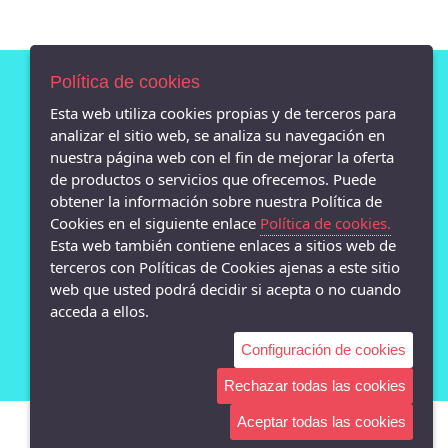
Política de cookies
Esta web utiliza cookies propias y de terceros para
AVISO LEGAL
analizar el sitio web, se analiza su navegación en
POLÍTICA DE COOKIES
nuestra página web con el fin de mejorar la oferta
ENVÍOS Y DEVOLUCIONES
de productos o servicios que ofrecemos. Puede
POLÍTICA DE PRIVACIDAD
obtener la información sobre nuestra Política de
Cookies en el siguiente enlace
Política de cookies.
Esta web también contiene enlaces a sitios web de
terceros con Políticas de Cookies ajenas a este sitio
web que usted podrá decidir si acepta o no cuando
- Calle san Pedro 13 bajo, Lugo - 27001 (Lugo)
acceda a ellos.
982872869
Configuración de cookies
Rechazar todas las cookies
Aceptar todas las cookies